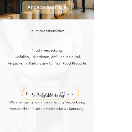
Angebotsanfrage
3 Tätigkeitsbereiche:
1. Lohnverpackung:
Abfüllen, Etikettieren, Abfüllen in Beutel,
Verpacken in Kartons usw. für Non-Food-Produkte​
En Savoir Plus
2. Auftragsabwicklung:
Wareneingang, Kommissionierung, Verpackung,
Versand Ihrer Pakete einzeln oder als Sendung.​