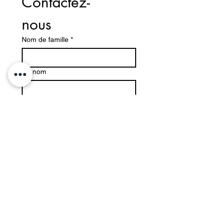
Contactez-
nous	
Nom de famille
*
Prénom
Email
*
Décrivez votre besoin
Envoyer